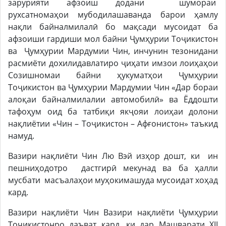
зарурияти афзоиш додани шумораи
рухсатномаҳои мубодилашаванда барои ҳамлу
нақли байналмилалӣ бо мақсади мусоидат ба
афзоиши гардиши мол байни Ҷумҳурии Тоҷикистон
ва Ҷумҳурии Мардумии Чин, инчунин тезонидани
расмиёти дохилидавлатиро ҷиҳати имзои лоиҳаҳои
Созишномаи байни ҳукуматҳои Ҷумҳурии
Тоҷикистон ва Ҷумҳурии Мардумии Чин «Дар бораи
алоқаи байналмилалии автомобилӣ» ва Ёддошти
тафоҳум оид ба татбиқи якҷояи лоиҳаи долони
нақлиётии «Чин – Тоҷикистон – Афғонистон» таъкид
намуд.
Вазири нақлиёти Чин Лю Вэй изҳор дошт, ки ин
пешниҳодотро дастгирӣ мекунад ва ба ҳалли
мусбати масъалаҳои муҳокимашуда мусоидат хоҳад
кард.
Вазири нақлиёти Чин Вазири нақлиёти Ҷумҳурии
Тоҷикистонро даъват кард, ки дар Машварати XII