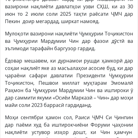
вазирони нақлиёти давлатҳои узви СҲШ, ки аз 30
июн то 2 июли соли 2025 таҳти раёсати ҶМЧ дар
Пекин доир мегардад, ширкат намояд.
Мулоқоти вазирони нақлиёти Ҷумҳурии Тоҷикистон
ва Ҷумҳурии Мардумии Чин дар фазои дӯстӣ ва
эътимоди тарафайн баргузор гардид.
Ёдовар мешавем, ки дурнамои рушди ҳамкорӣ дар
соҳаи нақлиёт яке аз масъалаҳои асосие буд, ки дар
ҷараёни сафари давлатии Президенти Ҷумҳурии
Тоҷикистон, Пешвои миллат муҳтарам Эмомалӣ
Раҳмон ба Ҷумҳурии Мардумии Чин ва иштироки ӯ
дар саммити якуми «Осиёи Марказӣ – Чин» дар моҳи
майи соли 2023 баррасӣ гардиданд.
Моҳи сентябри ҳамон сол, Раиси ҶМЧ Си Ҷинпин
дар паёми худ ба иштирокчиёни Форуми ҷаҳонии
нақлиёти устувор изҳор дошт, ки Чин ҳамчун