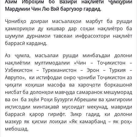
Азим Иброҳим бо Вазири нақлиёти Ҷумҳурии
Мардумии Чин Лю Вэй баргузор гардид.
Ҷонибҳо доираи масъалаҳои марбут ба рушди
ҳамкориҳои ду кишвар дар соҳаи нақлиётро ба
шумули дурнамои тавсеаи инфрасохтори нақлиёт
баррасӣ карданд.
Аз ҷумла, масъалаи рушди минбаъдаи долони
нақлиётии мултимодалии «Чин – Тоҷикистон –
Узбекистон – Туркманистон – Эрон – Туркия –
Аврупо», ки истифодаи онро ҷониби Тоҷикистон аз
ҷиҳати коҳиши масофа ва хароҷоти боркашонӣ
нисбат ба долонҳои мавҷуда самаранок мешуморад
ва он ба эҳёи Роҳи Бузурги Абрешим ва ҳамгироии
иқтисодии минтақавӣ мусоидат мекунад, мавриди
баррасӣ қарор гирифт. Зикр гадид, ки долони
мазкур як қисми лоиҳаи «Як камарбанд – як роҳ»
мебошад.