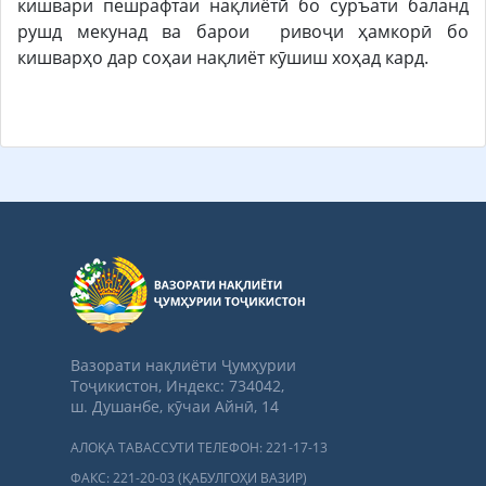
кишвари пешрафтаи нақлиётӣ бо суръати баланд
рушд мекунад ва барои ривоҷи ҳамкорӣ бо
кишварҳо дар соҳаи нақлиёт кӯшиш хоҳад кард.
Вазорати нақлиёти Ҷумҳурии
Тоҷикистон, Индекс: 734042,
ш. Душанбе, кӯчаи Айнӣ, 14
АЛОҚА ТАВАССУТИ ТЕЛЕФОН: 221-17-13
ФАКС: 221-20-03 (ҚАБУЛГОҲИ ВАЗИР)