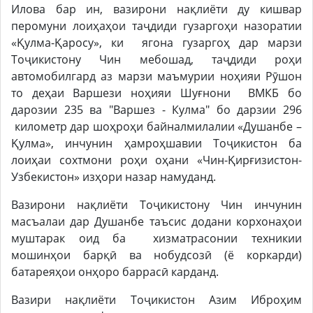
Илова бар ин, вазирони нақлиёти ду кишвар
перомуни лоиҳаҳои таҷдиди гузаргоҳи назоратии
«Қулма-Қаросу», ки ягона гузаргоҳ дар марзи
Тоҷикистону Чин мебошад, таҷдиди роҳи
автомобилгард аз марзи маъмурии ноҳияи Рӯшон
то деҳаи Варшези ноҳияи Шуғнони ВМКБ бо
дарозии 235 ва "Варшез - Кулма" бо дарзии 296
километр дар шоҳроҳи байналмилалии «Душанбе –
Қулма», инчунин ҳамроҳшавии Тоҷикистон ба
лоиҳаи сохтмони роҳи оҳани «Чин-Қирғизистон-
Узбекистон» изҳори назар намуданд.
Вазирони нақлиёти Тоҷикистону Чин инчунин
масъалаи дар Душанбе таъсис додани корхонаҳои
муштарак оид ба хизматрасонии техникии
мошинҳои барқӣ ва нобудсозӣ (ё коркарди)
батареяҳои онҳоро баррасӣ карданд.
Вазири нақлиёти Тоҷикистон Азим Иброҳим