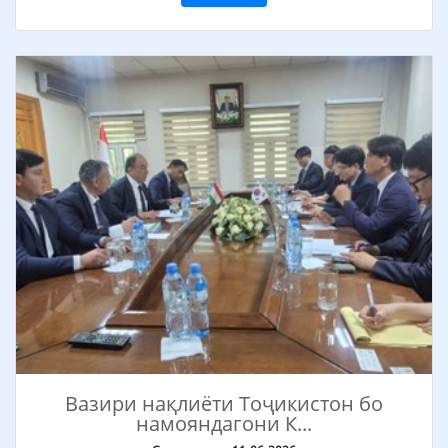
Вазири нақлиёти Тоҷикистон бо
намояндагони К...