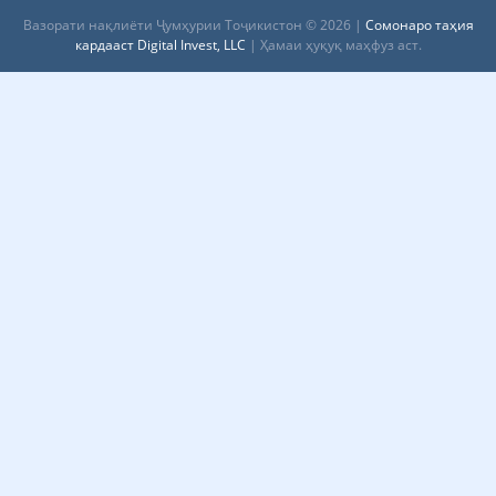
Вазорати нақлиёти Ҷумҳурии Тоҷикистон © 2026 |
Сомонаро таҳия
кардааст Digital Invest, LLC
| Ҳамаи ҳуқуқ маҳфуз аст.