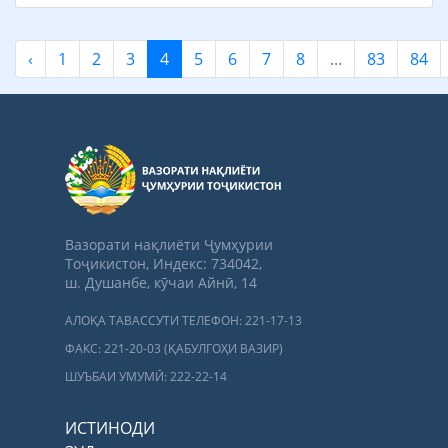
‹
1
2
3
4
5
6
7
8
...
83
84
Вазорати нақлиёти Ҷумҳурии
Тоҷикистон, Индекс: 734042,
ш. Душанбе, кӯчаи Айнӣ, 14
АЛОҚА ТАВАССУТИ ТЕЛЕФОН: 221-17-13
ФАКС: 221-20-03 (ҚАБУЛГОҲИ ВАЗИР)
ШУЪБАИ УМУМӢ: 222-22-14
ИСТИНОДИ