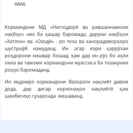
адад.
Кормандони МД «Нигоҳдорӣ ва равшаннамоии
нақбҳо» низ ба ҳашар баромада, даруни нақбҳои
«Хатлон» ва «Озодӣ» - ро тоза ва канорадеворҳоро
шустушӯй намуданд. Ин агар кори ҳаррӯзаи
роҳдорони кишвар бошад, ҳам дар ин рӯз бо аҳли
оила ва тамоми кормандони муассиса ба тозакунии
роҳҳо баромаданд.
Ин иқдомро кормандони Вазорати нақлиёт давом
дода, дар дигар корхонаҳои нақлиётӣ ҳам
шанбегиҳо гузаронда мешаванд.