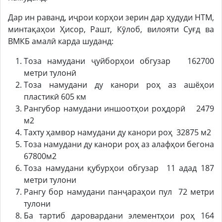
Дар ин раванд, иҷрои корҳои зерин дар ҳудуди НТМ,
минтақаҳои Ҳисор, Рашт, Кӯлоб, вилояти Суғд ва
ВМКБ амалӣ карда шуданд:
Тоза намудани ҷуйборҳои обгузар 162700
метри тулонӣ
Тоза намудани ду канори роҳ аз ашёҳои
пластикӣ 605 км
Рангубор намудани иншоотҳои роҳдорӣ 2479
м2
Тахту ҳамвор намудани ду канори роҳ 32875 м2
Тоза намудани ду канори роҳ аз алафҳои бегона
67800м2
Тоза намудани қубурҳои обгузар 11 адад 187
метри тулони
Рангу бор намудани панҷараҳои пул 72 метри
тулони
Ба тартиб даровардани элементҳои роҳ 164