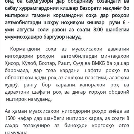
оид ба саҳмгузорӣ дар ободониву созандагӣ ва
сабзу хуррамгардонии кишвар Вазорати нақлиёт бо
иштироки тамоми кормандони соҳа дар роҳҳои
автмобилгарди шаҳру ноҳияҳои кишвар рӯзи 6 -
уми августи соли равон аз соати 8:00 шанбегии
умумисоҳавиро баргузор намуд.
Кормандони соҳа аз муассисаҳои давлатии
нигоҳдории роҳҳои автомбилгарди минтақаҳои
Ҳисор, Кӯлоб, Бохтар, Рашт, Суғд ва ВМКБ ба ҳашар
баромада, дар тоза кардани шафати роҳҳо ва
обпартоҳои қади роҳ аз ашёҳои пластикӣ, алафҳои
худрӯ, рангу бор кардани канораҳои роҳ ва
дарахтони шафати роҳ ва дигар корҳои ободонӣ
иштирок намуданд.
Аз ҳамаи муассисаҳои нигоҳдории роҳҳо зиёда аз
1500 нафар дар шанбегӣ иштирок карда, аз соати 8
саҳар тозакуниро аз биноҳҳои коргоҳҳо оғоз
намуданд.