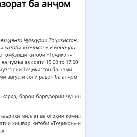
азорат ба анҷом
резиденти
Ҷ
ум
ҳ
урии То
ҷ
икистон,
и китоби «То
ҷ
икон»-и Бобо
ҷ
он
ат омўзиши китоби «Тоҷикон»
а ҷумъа аз соати 15:00 то 17:00
Омўзгории Тоҷикистон ба номи
ми августи соли равон ба анҷом
 карда, барои баргузории чунин
 таърихи миллат ва огоҳии комил
латии кишвар китоби «Тоҷикон»-и
ад.