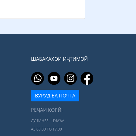
ШАБАКАҲОИ ИҶТИМОӢ
ВУРУД БА ПОЧТА
РЕҶАИ КОРӢ:
ДУШАНБЕ - ҶУМЪА
АЗ 08:00 ТО 17:00