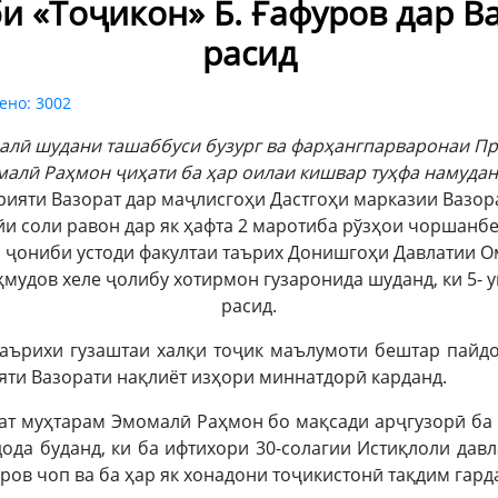
 «Тоҷикон» Б. Ғафуров дар В
расид
ено: 3002
ал
ӣ
шудани ташаббуси бузург ва фар
ҳ
ангпарваронаи П
мал
ӣ
Ра
ҳ
мон
ҷ
и
ҳ
ати ба
ҳ
ар оилаи кишвар ту
ҳ
фа намудан
рияти Вазорат дар маҷлисгоҳи Дастгоҳи марказии Вазор
йи соли равон дар як ҳафта 2 маротиба рўзҳои чоршанбе в
з ҷониби устоди факултаи таърих Донишгоҳи Давлатии 
удов хеле ҷолибу хотирмон гузаронида шуданд, ки 5- у
расид.
таърихи гузаштаи халқи тоҷик маълумоти бештар пайдо
ти Вазорати нақлиёт изҳори миннатдорӣ карданд.
ат муҳтарам Эмомалӣ Раҳмон бо мақсади арҷгузорӣ ба
 дода буданд, ки ба ифтихори 30-солагии Истиқлоли дав
ов чоп ва ба ҳар як хонадони тоҷикистонӣ тақдим гард