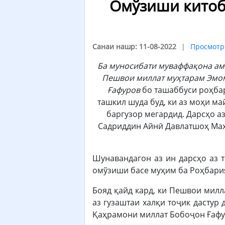
Омўзиши китоби
Санаи нашр: 11-08-2022
Просмотр
Ба муносибати муваффа
қ
она ам
Пешвои миллат му
ҳ
тарам Эмо
Ғ
афуров
бо ташаббуси роҳба
ташкил шуда буд, ки аз моҳи ма
баргузор мегардид. Дарсҳо а
Садриддин Айнӣ Давлатшоҳ Маҳм
Шунавандагон аз ин дарсҳо аз 
омўзиши басе муҳим ба Роҳбария
Бояд қайд кард, ки Пешвои милл
аз гузаштаи халқи тоҷик дастур
Қаҳрамони миллат Бобоҷон Ғафур