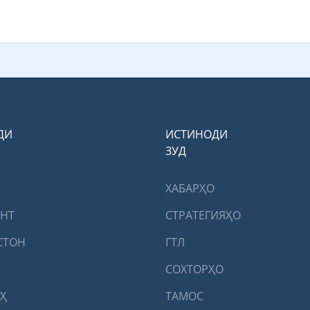
ДИ
ИСТИНОДИ
ЗУД
ХАБАРҲО
ЕНТ
СТРАТЕГИЯҲО
СТОН
ГТЛ
СОХТОРҲО
Ҳ
ТАМОС