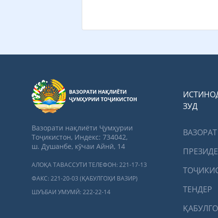
ИСТИНО
ЗУД
Вазорати нақлиёти Ҷумҳурии
ВАЗОРАТ
Тоҷикистон, Индекс: 734042,
ш. Душанбе, кӯчаи Айнӣ, 14
ПРЕЗИД
АЛОҚА ТАВАССУТИ ТЕЛЕФОН: 221-17-13
ТОҶИКИ
ФАКС: 221-20-03 (ҚАБУЛГОҲИ ВАЗИР)
ТЕНДЕР
ШУЪБАИ УМУМӢ: 222-22-14
ҚАБУЛГО