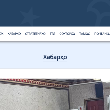
ОҲ
ХАБАРҲО
СТРАТЕГИЯҲО
ГТЛ
СОХТОРҲО
ТАМОС
ПОЧТАИ Э
Хабарҳо