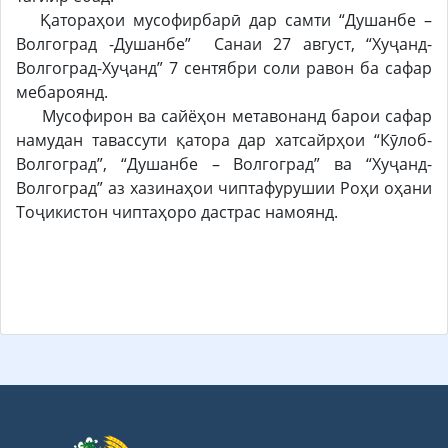
Қатораҳои мусофирбарӣ дар самти “Душанбе –
Волгоград -Душанбе” Санаи 27 август, “Хуҷанд-
Волгоград-Хуҷанд” 7 сентябри соли равон ба сафар
мебароянд.
Мусофирон ва сайёҳон метавонанд барои сафар
намудан тавассути қатора дар хатсайрҳои “Кӯлоб-
Волгоград”, “Душанбе – Волгоград” ва “Хуҷанд-
Волгоград” аз хазинаҳои чиптафурушии Роҳи оҳани
Тоҷикистон чиптаҳоро дастрас намоянд.