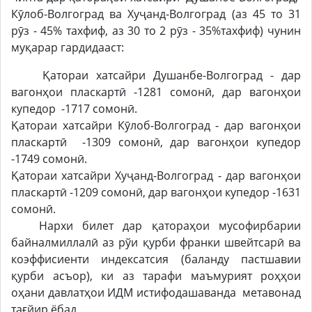
Кӯлоб-Волгоград ва Хуҷанд-Волгоград (аз 45 то 31
рӯз - 45% тахфиф, аз 30 то 2 рӯз - 35%тахфиф) чунин
муқарар гардидааст:
Қатораи хатсайри Душанбе-Волгоград - дар
вагонҳои пласкартӣ -1281 сомонӣ, дар вагонҳои
купедор -1717 сомонӣ.
Қатораи хатсайри Кӯлоб-Волгоград - дар вагонҳои
пласкартӣ -1309 сомонӣ, дар вагонҳои купедор
-1749 сомонӣ.
Қатораи хатсайри Хуҷанд-Волгоград - дар вагонҳои
пласкартӣ -1209 сомонӣ, дар вагонҳои купедор -1631
сомонӣ.
Нархи билет дар қатораҳои мусофирбарии
байналмиллалӣ аз рўи қурби франки швейтсарӣ ва
коэффисиенти индексатсия (баланду пастшавии
қурби асъор), ки аз тарафи маъмурият роҳҳои
оҳани давлатҳои ИДМ истифодашаванда метавонад
тағйир ёбад.