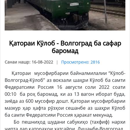
Қатораи Кӯлоб - Волгоград ба сафар
баромад
Санаи нашр: 16-08-2022
Просмотрено: 2816
Қатораи мусофирбарии байналмилалии “Кӯлоб-
Волгоград-Кӯлоб” аз вокзали шаҳри Кӯлоб ба самти
Федератсияи Россия 16 августи соли 2022 соати
00:10 ба роҳ баромад, ки аз 13 вагон иборат буда,
зиёда аз 600 мусофир дошт. Қатораи мусофирбарии
мазкур ҳар ҳафта рӯзҳои сешанбе аз шаҳри Кӯлоб
ба самти Федератсияи Россия ҳаракат мекунад.
Бо пешниҳод шудани сабукиҳо (тахфиф) нархи
чипта дар қатораҳои хатсайри Душанбе-Волгоград,