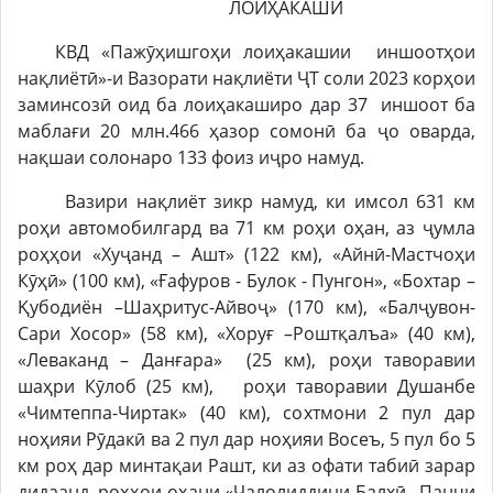
ЛОИҲАКАШӢ
КВД «Пажӯҳишгоҳи лоиҳакашии иншоотҳои
нақлиётӣ»-и Вазорати нақлиёти ҶТ соли 2023 корҳои
заминсозӣ оид ба лоиҳакаширо дар 37 иншоот ба
маблағи 20 млн.466 ҳазор сомонӣ ба ҷо оварда,
нақшаи солонаро 133 фоиз иҷро намуд.
Вазири нақлиёт зикр намуд, ки имсол 631 км
роҳи автомобилгард ва 71 км роҳи оҳан, аз ҷумла
роҳҳои «Хуҷанд – Ашт» (122 км), «Айнӣ-Мастчоҳи
Кӯҳӣ» (100 км), «Ғафуров - Булок - Пунгон», «Бохтар –
Қубодиён –Шаҳритус-Айвоҷ» (170 км), «Балҷувон-
Сари Хосор» (58 км), «Хоруғ –Роштқалъа» (40 км),
«Леваканд – Данғара» (25 км), роҳи таворавии
шаҳри Кӯлоб (25 км), роҳи таворавии Душанбе
«Чимтеппа-Чиртак» (40 км), сохтмони 2 пул дар
ноҳияи Рӯдакӣ ва 2 пул дар ноҳияи Восеъ, 5 пул бо 5
км роҳ дар минтақаи Рашт, ки аз офати табиӣ зарар
дидаанд, роҳҳои оҳани «Ҷалолиддини Балхӣ –Панҷи