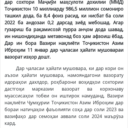
дар сохтори Маҷмӯи маҳсулоти дохилии (ММД)
Тоҷикистон 10 миллиарду 986,5 миллион сомониро
ташкил дода, ба 8,4 фоиз расид, ки нисбат ба соли
2022 ба андозаи 0,2 дарсад зиёд мебошад. Агар
гузариш ба рақамисозӣ пурра анҷом дода шавад,
ин нишондиҳанда метавонад боз ҳам афзоиш ёбад.
Дар ин бора Вазири нақлиёти Тоҷикистон Азим
Иброҳим 11 январ дар ҷаласаи ҳайати мушовараи
вазорат изҳор дошт.
Дар ҷаласаи ҳайати мушовара, ки дар кори он
аъзои ҳайати мушовара, намояндагони вазорату
идораҳои дахлдор, роҳбарони воҳидҳои сохтории
дастгоҳи марказии вазорат ва корхонаву
муассисаҳои тобеи он иштирок намуданд, Вазири
нақлиёти Ҷумҳурии Тоҷикистон Азим Иброҳим дар
бораи натиҷаҳои фаъолияти соҳа дар соли 2023 ва
вазифаҳо дар семоҳаи аввали соли 2024 маърӯза
кард.