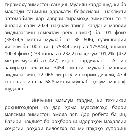
тирамоҳу зимистон санҷид. Муайян карда шуд, ки бо
мақсади таъмини ҳаракати бефосилаи нақлиёти
автомобилӣ дар давраи тирамоҳу зимистон то 1
январи соли 2024 нақшаи тайёр кардани маводи
зиддилағзиш (омехтаи регу намак) ба 101 фоиз
(38874,6 метри мукааб аз 38 606), сӯзишвории
дизелӣ ба 100 фоиз (175844 литр аз 175844), ангишт
100,4 фоиз (233 тонна аз 232,2) ва ҳезум 101,2% (432
метри мукааб аз 427) иҷро гардидааст. Аз ин
захираҳо аллакай 3454 метри мукааб маводи
зиддилағзиш, 22 066 литр сӯзишвории дизелӣ, 47,4
тонна ангишт ва 68,8 метри мукааб ҳезум масраф
шудааст.
Инчунин маълум гардид, ки техникаи
роҳнигоҳдорӣ на дар ҳама муассисаҳо барои
мавсими зимистон омода аст. Дар робита ба ин,
Вазири нақлиёт ба роҳбарони идораҳои маҳаллии
хоҷагии роҳҳои вилоятҳо ва минтақаҳо супориш