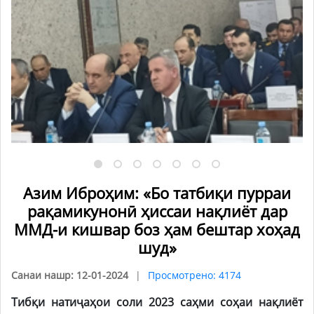
Азим Иброҳим: «Бо татбиқи пурраи
рақамикунонӣ ҳиссаи нақлиёт дар
ММД-и кишвар боз ҳам бештар хоҳад
шуд»
Санаи нашр: 12-01-2024
Просмотрено: 4174
Тибқи натиҷаҳои соли 2023 саҳми соҳаи нақлиёт