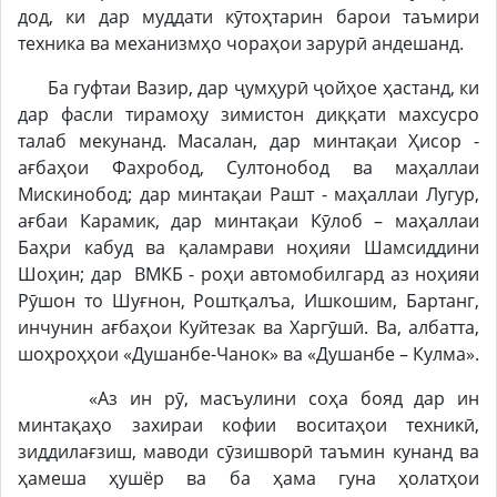
дод, ки дар муддати кӯтоҳтарин барои таъмири
техника ва механизмҳо чораҳои зарурӣ андешанд.
Ба гуфтаи Вазир, дар ҷумҳурӣ ҷойҳое ҳастанд, ки
дар фасли тирамоҳу зимистон диққати махсусро
талаб мекунанд. Масалан, дар минтақаи Ҳисор -
ағбаҳои Фахробод, Султонобод ва маҳаллаи
Мискинобод; дар минтақаи Рашт - маҳаллаи Лугур,
ағбаи Карамик, дар минтақаи Кӯлоб – маҳаллаи
Баҳри кабуд ва қаламрави ноҳияи Шамсиддини
Шоҳин; дар ВМКБ - роҳи автомобилгард аз ноҳияи
Рӯшон то Шуғнон, Роштқалъа, Ишкошим, Бартанг,
инчунин ағбаҳои Куйтезак ва Харгӯшӣ. Ва, албатта,
шоҳроҳҳои «Душанбе-Чанок» ва «Душанбе – Кулма».
«Аз ин рӯ, масъулини соҳа бояд дар ин
минтақаҳо захираи кофии воситаҳои техникӣ,
зиддилағзиш, маводи сӯзишворӣ таъмин кунанд ва
ҳамеша ҳушёр ва ба ҳама гуна ҳолатҳои