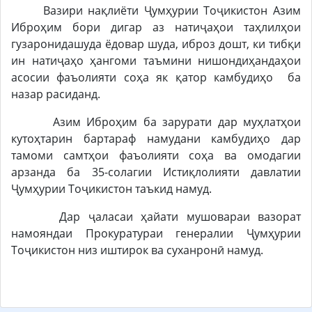
Вазири нақлиёти Ҷумҳурии Тоҷикистон Азим
Иброҳим бори дигар аз натиҷаҳои таҳлилҳои
гузаронидашуда ёдовар шуда, иброз дошт, ки тибқи
ин натиҷаҳо ҳангоми таъмини нишондиҳандаҳои
асосии фаъолияти соҳа як қатор камбудиҳо ба
назар расиданд.
Азим Иброҳим ба зарурати дар муҳлатҳои
кутоҳтарин бартараф намудани камбудиҳо дар
тамоми самтҳои фаъолияти соҳа ва омодагии
арзанда ба 35-солагии Истиқлолияти давлатии
Ҷумҳурии Тоҷикистон таъкид намуд.
Дар ҷаласаи ҳайати мушовараи вазорат
намояндаи Прокуратураи генералии Ҷумҳурии
Тоҷикистон низ иштирок ва суханронӣ намуд.