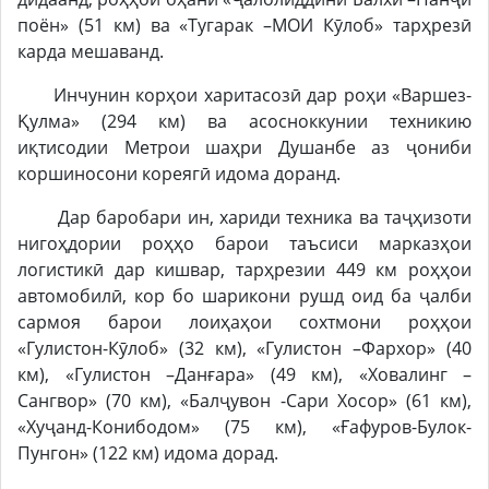
поён» (51 км) ва «Тугарак –МОИ Кӯлоб» тарҳрезӣ
карда мешаванд.
Инчунин корҳои харитасозӣ дар роҳи «Варшез-
Қулма» (294 км) ва асосноккунии техникию
иқтисодии Метрои шаҳри Душанбе аз ҷониби
коршиносони кореягӣ идома доранд.
Дар баробари ин, хариди техника ва таҷҳизоти
нигоҳдории роҳҳо барои таъсиси марказҳои
логистикӣ дар кишвар, тарҳрезии 449 км роҳҳои
автомобилӣ, кор бо шарикони рушд оид ба ҷалби
сармоя барои лоиҳаҳои сохтмони роҳҳои
«Гулистон-Кӯлоб» (32 км), «Гулистон –Фархор» (40
км), «Гулистон –Данғара» (49 км), «Ховалинг –
Сангвор» (70 км), «Балҷувон -Сари Хосор» (61 км),
«Хуҷанд-Конибодом» (75 км), «Ғафуров-Булок-
Пунгон» (122 км) идома дорад.