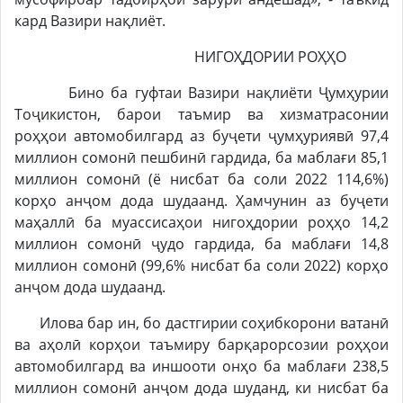
кард Вазири нақлиёт.
НИГОҲДОРИИ РОҲҲО
Бино ба гуфтаи Вазири нақлиёти Ҷумҳурии
Тоҷикистон, барои таъмир ва хизматрасонии
роҳҳои автомобилгард аз буҷети ҷумҳуриявӣ 97,4
миллион сомонӣ пешбинӣ гардида, ба маблағи 85,1
миллион сомонӣ (ё нисбат ба соли 2022 114,6%)
корҳо анҷом дода шудаанд. Ҳамчунин аз буҷети
маҳаллӣ ба муассисаҳои нигоҳдории роҳҳо 14,2
миллион сомонӣ ҷудо гардида, ба маблағи 14,8
миллион сомонӣ (99,6% нисбат ба соли 2022) корҳо
анҷом дода шудаанд.
Илова бар ин, бо дастгирии соҳибкорони ватанӣ
ва аҳолӣ корҳои таъмиру барқарорсозии роҳҳои
автомобилгард ва иншооти онҳо ба маблағи 238,5
миллион сомонӣ анҷом дода шуданд, ки нисбат ба