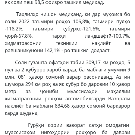
як соли пеш 98,5 фоизро ташкил медиҳад.
Таҳлилҳо нишон медиҳанд, ки дар муқоиса бо
соли 2022 таъмири роҳҳо 106,8%, таъмири пулҳо
-118,2%, таъмири қубурҳо-121,6%, таъмири
ҷорӣ-67,8%, тарҳи ландшафтӣ-100,7%,
хидматрасонии техникии нақлиёт ва
равшаникунонӣ 142,1% - ро ташкил додааст.
Соли гузашта офатҳои табиӣ 309,17 км роҳҳо, 5
пул ва 2 қубурро хароб карда, ба маблағи умумии 9
млн. 081 ҳазор сомонӣ зарар расониданд. Аз ин
шумора 294 км роҳ ва як қубур бо дарозии 10 ҳазор
метр аз ҷониби муассисаҳои маҳаллии
хизматрасонии роҳҳои автомобилгарди Вазорати
нақлиёт ба маблағи 834,68 ҳазор сомонӣ барқарор
карда шуданд.
Гурӯҳи кории вазорат сатҳи омодагии
муассисаҳои нигоҳдории роҳҳоро ба давраи