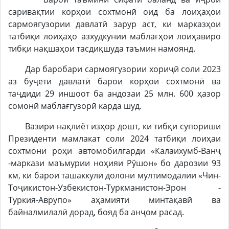
саривақтии корҳои сохтмонӣ оид ба лоиҳаҳои
сармоягузории давлатӣ зарур аст, ки марказҳои
татбиқи лоиҳаҳо азхудкунии маблағҳои лоиҳавиро
тибқи нақшаҳои тасдиқшуда таъмин намоянд.
Дар баробари сармоягузории хориҷӣ соли 2023
аз буҷети давлатӣ барои корҳои сохтмонӣ ва
таҷдиди 29 иншоот ба андозаи 25 млн. 600 ҳазор
сомонӣ маблағгузорӣ карда шуд.
Вазири нақлиёт изҳор дошт, ки тибқи супориши
Президенти мамлакат соли 2024 татбиқи лоиҳаи
сохтмони роҳи автомобилгарди «Калаихумб-Ванҷ
-маркази маъмурии ноҳияи Рӯшон» бо дарозии 93
км, ки барои ташаккули долони мултимодалии «Чин-
Тоҷикистон-Узбекистон-Туркманистон-Эрон -
Туркия-Аврупо» аҳамияти минтақавӣ ва
байналмилалӣ дорад, бояд ба анҷом расад.