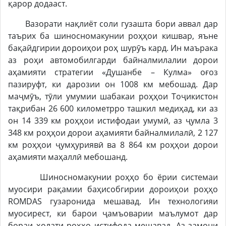
қарор додааст.
Вазорати нақлиёт соли гузашта бори аввал дар
таърих ба шиносномакунии роҳҳои кишвар, яъне
бақайдгирии дороиҳои роҳ шурӯъ кард. Ин маърака
аз роҳи автомобилгарди байналмилалии дорои
аҳамияти стратегии «Душанбе – Кулма» оғоз
пазируфт, ки дарозии он 1008 км мебошад. Дар
маҷмӯъ, тӯли умумии шабакаи роҳҳои Тоҷикистон
тақрибан 26 600 километрро ташкил медиҳад, ки аз
он 14 339 км роҳҳои истифодаи умумӣ, аз ҷумла 3
348 км роҳҳои дорои аҳамияти байналмилалӣ, 2 127
км роҳҳои ҷумҳуриявӣ ва 8 864 км роҳҳои дорои
аҳамияти маҳаллӣ мебошанд.
Шиносномакунии роҳҳо бо ёрии системаи
муосири рақамии баҳисобгирии дороиҳои роҳҳо
ROMDAS гузаронида мешавад. Ин технологияи
муосирест, ки барои ҷамъоварии маълумот дар
бораи ҳолати роҳҳо истифода мешавад. Аз замони