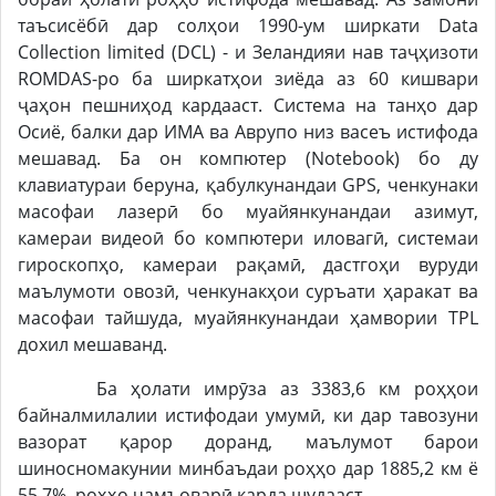
таъсисёбӣ дар солҳои 1990-ум ширкати Data
Collection limited (DCL) - и Зеландияи нав таҷҳизоти
ROMDAS-ро ба ширкатҳои зиёда аз 60 кишвари
ҷаҳон пешниҳод кардааст. Система на танҳо дар
Осиё, балки дар ИМА ва Аврупо низ васеъ истифода
мешавад. Ба он компютер (Notebook) бо ду
клавиатураи беруна, қабулкунандаи GPS, ченкунаки
масофаи лазерӣ бо муайянкунандаи азимут,
камераи видеоӣ бо компютери иловагӣ, системаи
гироскопҳо, камераи рақамӣ, дастгоҳи вуруди
маълумоти овозӣ, ченкунакҳои суръати ҳаракат ва
масофаи тайшуда, муайянкунандаи ҳамвории TPL
дохил мешаванд.
Ба ҳолати имрӯза аз 3383,6 км роҳҳои
байналмилалии истифодаи умумӣ, ки дар тавозуни
вазорат қарор доранд, маълумот барои
шиносномакунии минбаъдаи роҳҳо дар 1885,2 км ё
55,7% роҳҳо ҷамъоварӣ карда шудааст.