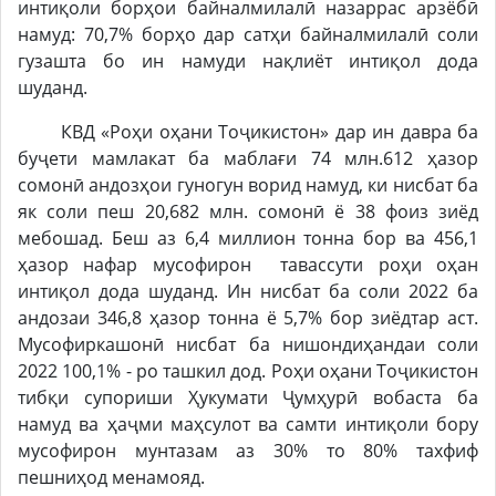
интиқоли борҳои байналмилалӣ назаррас арзёбӣ
намуд: 70,7% борҳо дар сатҳи байналмилалӣ соли
гузашта бо ин намуди нақлиёт интиқол дода
шуданд.
КВД «Роҳи оҳани Тоҷикистон» дар ин давра ба
буҷети мамлакат ба маблағи 74 млн.612 ҳазор
сомонӣ андозҳои гуногун ворид намуд, ки нисбат ба
як соли пеш 20,682 млн. сомонӣ ё 38 фоиз зиёд
мебошад. Беш аз 6,4 миллион тонна бор ва 456,1
ҳазор нафар мусофирон тавассути роҳи оҳан
интиқол дода шуданд. Ин нисбат ба соли 2022 ба
андозаи 346,8 ҳазор тонна ё 5,7% бор зиёдтар аст.
Мусофиркашонӣ нисбат ба нишондиҳандаи соли
2022 100,1% - ро ташкил дод. Роҳи оҳани Тоҷикистон
тибқи супориши Ҳукумати Ҷумҳурӣ вобаста ба
намуд ва ҳаҷми маҳсулот ва самти интиқоли бору
мусофирон мунтазам аз 30% то 80% тахфиф
пешниҳод менамояд.