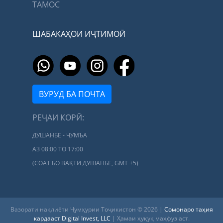
ТАМОС
ШАБАКАҲОИ ИҶТИМОӢ
ВУРУД БА ПОЧТА
РЕҶАИ КОРӢ:
ДУШАНБЕ - ҶУМЪА
АЗ 08:00 ТО 17:00
(СОАТ БО ВАҚТИ ДУШАНБЕ, GMT +5)
Вазорати нақлиёти Ҷумҳурии Тоҷикистон © 2026 |
Сомонаро таҳия
кардааст Digital Invest, LLC
| Ҳамаи ҳуқуқ маҳфуз аст.