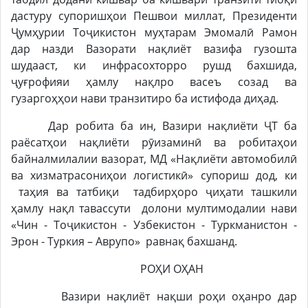
дастуру супоришҳои Пешвои миллат, Президенти
Ҷумҳурии Тоҷикистон муҳтарам Эмомалӣ Рамон
дар назди Вазорати нақлиёт вазифа гузошта
шудааст, ки инфрасохторро рушд бахшида,
ҷуғрофияи ҳамлу нақлро васеъ созад ва
гузаргоҳҳои нави транзитиро ба истифода диҳад.
Дар робита ба ин, Вазири нақлиёти ҶТ ба
раёсатҳои нақлиёти рӯизаминӣ ва робитаҳои
байналмилалии вазорат, МД «Нақлиёти автомобилӣ
ва хизматрасониҳои логистикӣ» супориш дод, ки
таҳия ва татбиқи тадбирҳоро ҷиҳати ташкили
ҳамлу нақл тавассути долони мултимодалии нави
«Чин - Тоҷикистон - Узбекистон - Туркманистон -
Эрон - Туркия – Аврупо» равнақ бахшанд.
РОҲИ ОҲАН
Вазири нақлиёт нақши роҳи оҳанро дар