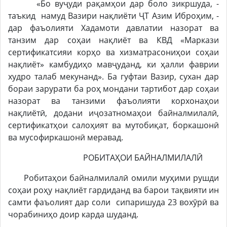
«Бо вуҷуди рақамҳои дар боло зикршуда, -
таъкид намуд Вазири нақлиёти ҶТ Азим Иброҳим, -
дар фаъолияти Хадамоти давлатии назорат ва
танзим дар соҳаи нақлиёт ва КВД «Маркази
сертификатсияи корҳо ва хизматрасониҳои соҳаи
нақлиёт» камбудиҳо мавҷуданд, ки ҳалли фаврии
худро талаб мекунанд». Ба гуфтаи Вазир, сухан дар
бораи зарурати ба роҳ мондани тартибот дар соҳаи
назорат ва танзими фаъолияти корхонаҳои
нақлиётӣ, додани иҷозатномаҳои байналмилалӣ,
сертификатҳои салоҳият ва мутобиқат, боркашонӣ
ва мусофиркашонӣ меравад.
РОБИТАҲОИ БАЙНАЛМИЛАЛӢ
Робитаҳои байналмилалӣ омили муҳими рушди
соҳаи роҳу нақлиёт гардиданд ва барои тақвияти ин
самти фаъолият дар соли сипаришуда 23 вохӯрӣ ва
чорабиниҳо доир карда шуданд.