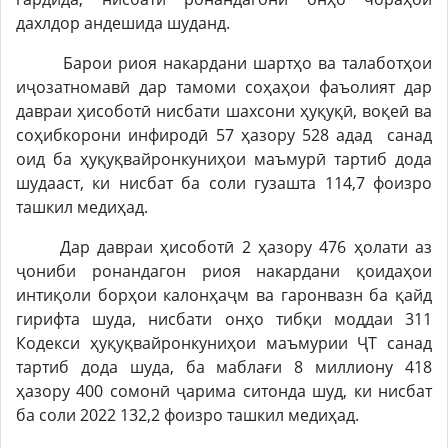
дахлдор андешида шуданд.
Барои риоя накардани шартҳо ва талаботҳои
иҷозатномавӣ дар тамоми соҳаҳои фаъолият дар
давраи ҳисоботӣ нисбати шахсони ҳуқуқӣ, воқеӣ ва
соҳибкорони инфиродӣ 57 ҳазору 528 адад санад
оид ба ҳуқуқвайронкуниҳои маъмурӣ тартиб дода
шудааст, ки нисбат ба соли гузашта 114,7 фоизро
ташкил медиҳад.
Дар давраи ҳисоботӣ 2 ҳазору 476 ҳолати аз
ҷониби ронандагон риоя накардани қоидаҳои
интиқоли борҳои калонҳаҷм ва гаронвазн ба қайд
гирифта шуда, нисбати онҳо тибқи моддаи 311
Кодекси ҳуқуқвайронкуниҳои маъмурии ҶТ санад
тартиб дода шуда, ба маблағи 8 миллиону 418
ҳазору 400 сомонӣ ҷарима ситонда шуд, ки нисбат
ба соли 2022 132,2 фоизро ташкил медиҳад.