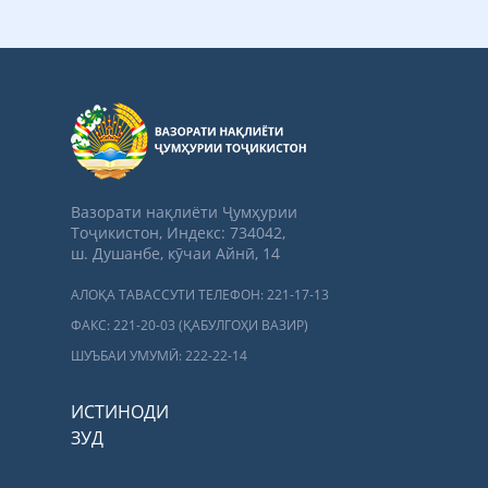
Вазорати нақлиёти Ҷумҳурии
Тоҷикистон, Индекс: 734042,
ш. Душанбе, кӯчаи Айнӣ, 14
АЛОҚА ТАВАССУТИ ТЕЛЕФОН: 221-17-13
ФАКС: 221-20-03 (ҚАБУЛГОҲИ ВАЗИР)
ШУЪБАИ УМУМӢ: 222-22-14
ИСТИНОДИ
ЗУД