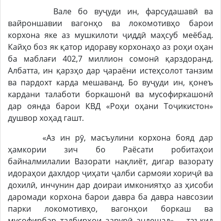
Вале бо вуҷуди ин, фарсудашавӣ ва
вайроншавии вагонҳо ва локомотивҳо барои
корхона яке аз мушкилоти ҷиддӣ маҳсуб меёбад.
Кайҳо боз як қатор идораву корхонаҳо аз роҳи оҳан
ба маблағи 402,7 миллион сомонӣ қарздоранд.
Албатта, ин қарзҳо дар ҷараёни истеҳсолот танзим
ва пардохт карда мешаванд. Бо вуҷуди ин, қонеъ
кардани талаботи боркашонӣ ва мусофиркашонӣ
дар оянда барои КВД «Роҳи оҳани Тоҷикистон»
душвор хоҳад гашт.
«Аз ин рӯ, масъулини корхона бояд дар
ҳамкории зич бо Раёсати робитаҳои
байналмилалии Вазорати нақлиёт, дигар вазорату
идораҳои дахлдор ҷиҳати ҷалби сармояи хориҷӣ ва
дохилӣ, инчунин дар доираи имкониятҳо аз ҳисоби
даромади корхона барои давра ба давра навсозии
парки локомотивҳо, вагонҳои боркаш ва
мусофирбар тадбирҳои зарурӣ андешад», - таъкид