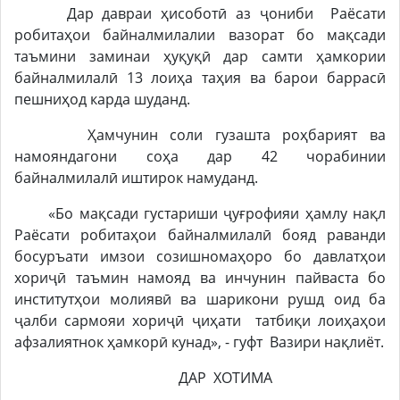
Дар давраи ҳисоботӣ аз ҷониби Раёсати
робитаҳои байналмилалии вазорат бо мақсади
таъмини заминаи ҳуқуқӣ дар самти ҳамкории
байналмилалӣ 13 лоиҳа таҳия ва барои баррасӣ
пешниҳод карда шуданд.
Ҳамчунин соли гузашта роҳбарият ва
намояндагони соҳа дар 42 чорабинии
байналмилалӣ иштирок намуданд.
«Бо мақсади густариши ҷуғрофияи ҳамлу нақл
Раёсати робитаҳои байналмилалӣ бояд раванди
босуръати имзои созишномаҳоро бо давлатҳои
хориҷӣ таъмин намояд ва инчунин пайваста бо
институтҳои молиявӣ ва шарикони рушд оид ба
ҷалби сармояи хориҷӣ ҷиҳати татбиқи лоиҳаҳои
афзалиятнок ҳамкорӣ кунад», - гуфт Вазири нақлиёт.
ДАР ХОТИМА