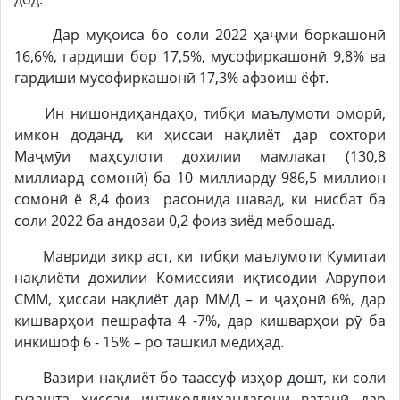
Дар муқоиса бо соли 2022 ҳаҷми боркашонӣ
16,6%, гардиши бор 17,5%, мусофиркашонӣ 9,8% ва
гардиши мусофиркашонӣ 17,3% афзоиш ёфт.
Ин нишондиҳандаҳо, тибқи маълумоти оморӣ,
имкон доданд, ки ҳиссаи нақлиёт дар сохтори
Маҷмӯи маҳсулоти дохилии мамлакат (130,8
миллиард сомонӣ) ба 10 миллиарду 986,5 миллион
сомонӣ ё 8,4 фоиз расонида шавад, ки нисбат ба
соли 2022 ба андозаи 0,2 фоиз зиёд мебошад.
Мавриди зикр аст, ки тибқи маълумоти Кумитаи
нақлиёти дохилии Комиссияи иқтисодии Аврупои
СММ, ҳиссаи нақлиёт дар ММД – и ҷаҳонӣ 6%, дар
кишварҳои пешрафта 4 -7%, дар кишварҳои рӯ ба
инкишоф 6 - 15% – ро ташкил медиҳад.
Вазири нақлиёт бо таассуф изҳор дошт, ки соли
гузашта ҳиссаи интиқолдиҳандагони ватанӣ дар