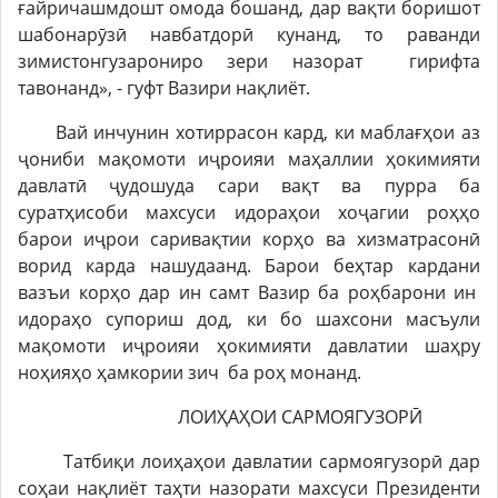
ғайричашмдошт омода бошанд, дар вақти боришот
шабонарӯзӣ навбатдорӣ кунанд, то раванди
зимистонгузарониро зери назорат гирифта
тавонанд», - гуфт Вазири нақлиёт.
Вай инчунин хотиррасон кард, ки маблағҳои аз
ҷониби мақомоти иҷроияи маҳаллии ҳокимияти
давлатӣ ҷудошуда сари вақт ва пурра ба
суратҳисоби махсуси идораҳои хоҷагии роҳҳо
барои иҷрои саривақтии корҳо ва хизматрасонӣ
ворид карда нашудаанд. Барои беҳтар кардани
вазъи корҳо дар ин самт Вазир ба роҳбарони ин
идораҳо супориш дод, ки бо шахсони масъули
мақомоти иҷроияи ҳокимияти давлатии шаҳру
ноҳияҳо ҳамкории зич ба роҳ монанд.
ЛОИҲАҲОИ САРМОЯГУЗОРӢ
Татбиқи лоиҳаҳои давлатии сармоягузорӣ дар
соҳаи нақлиёт таҳти назорати махсуси Президенти