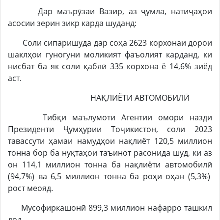
Дар маърӯзаи Вазир, аз ҷумла, натиҷаҳои
асосии зерин зикр карда шуданд:
Соли сипаришуда дар соҳа 2623 корхонаи дорои
шаклҳои гуногуни моликият фаъолият карданд, ки
нисбат ба як соли қаблӣ 335 корхона ё 14,6% зиёд
аст.
НАҚЛИЁТИ АВТОМОБИЛӢ
Тибқи маълумоти Агентии омори назди
Президенти Ҷумҳурии Тоҷикистон, соли 2023
тавассути ҳамаи намудҳои нақлиёт 120,5 миллион
тонна бор ба нуқтаҳои таъинот расонида шуд, ки аз
он 114,1 миллион тонна ба нақлиёти автомобилӣ
(94,7%) ва 6,5 миллион тонна ба роҳи оҳан (5,3%)
рост меояд.
Мусофиркашонӣ 899,3 миллион нафарро ташкил
дод.