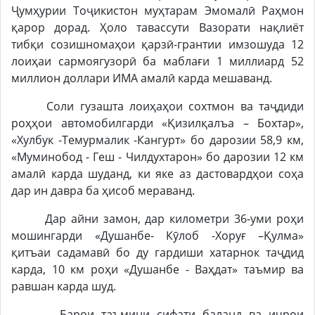
Ҷумҳурии Тоҷикистон муҳтарам Эмомалӣ Раҳмон
қарор дорад. Ҳоло тавассути Вазорати нақлиёт
тибқи созишномаҳои қарзӣ-грантии имзошуда 12
лоиҳаи сармоягузорӣ ба маблағи 1 миллиард 52
миллион доллари ИМА амалӣ карда мешаванд.
Соли гузашта лоиҳаҳои сохтмон ва таҷдиди
роҳҳои автомобилгарди «Қизилқалъа – Бохтар»,
«Хулбук -Темурмалик -Кангурт» бо дарозии 58,9 км,
«Муминобод - Геш - Чилдухтарон» бо дарозии 12 км
амалӣ карда шуданд, ки яке аз дастовардҳои соҳа
дар ин давра ба ҳисоб мераванд.
Дар айни замон, дар километри 36-уми роҳи
мошингарди «Душанбе- Кӯлоб -Хоруғ –Қулма»
қитъаи садамавӣ бо ду гардиши хатарнок таҷдид
карда, 10 км роҳи «Душанбе - Ваҳдат» таъмир ва
равшан карда шуд.
Барои таъмини сифати баланд ва иҷрои