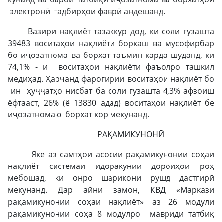
электронӣ тадбирҳои фаврӣ андешанд.
Вазири нақлиёт тазаккур дод, ки соли гузашта
39483 воситаҳои нақлиёти боркаш ва мусофирбар
бо иҷозатнома ва борхат таъмин карда шуданд, ки
74,1% - и воситаҳои нақлиёти фаъолро ташкил
медиҳад. Ҳарчанд фарогирии воситаҳои нақлиёт бо
ин ҳуҷҷатҳо нисбат ба соли гузашта 4,3% афзоиш
ёфтааст, 26% (ё 13830 адад) воситаҳои нақлиёт бе
иҷозатномаю борхат кор мекунанд.
РАҚАМИКУНОНӢ
Яке аз самтҳои асосии рақамикунонии соҳаи
нақлиёт системаи идоракунии дороиҳои роҳ
мебошад, ки онро шарикони рушд дастгирӣ
мекунанд. Дар айни замон, КВД «Маркази
рақамикунонии соҳаи нақлиёт» аз 26 модули
рақамикунонии соҳа 8 модулро мавриди татбиқ