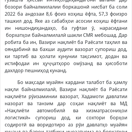
бозори байналмилалии боркашонӣ нисбат ба соли
2022 ба андозаи 8,6 фоиз коҳиш ёфта, 57,3 фоизро
ташкил дод. Яке аз сабабҳои асосии коҳиш ёфтани
ин нишондиҳандаҳо, ба гуфтаи ӯ, нарасидани
борхатҳои байналмилалӣ шакли CMR мебошад. Дар
робита ба ин, Вазири нақлиёт ба Раёсати таҳлил ва
ояндабинӣ ва бахши аудити вазорат супориш дод,
ки тартиб ва ҳолати кунунии тақсимот, додан ва
истифодаи ин ҳуҷҷатҳоро омӯзанд ва ҳисоботи
дахлдор пешниҳод кунанд.
Бо мақсади муайян кардани талабот ба ҳамлу
нақли байналмилалӣ, Вазири нақлиёт ба Раёсати
нақлиёти рӯизаминии вазорат, Хадамоти давлатии
назорат ва танзим дар соҳаи нақлиёт ва МД
«Нақлиёти автомобилӣ ва хизматрасониҳои
логистикӣ» супориш дод, ки сохтори борҳои
содиротӣ ва воридотиро аз рӯи давлатҳо муайян
кунанд ва барои татбиқи иҷозатнома ва борхатҳои