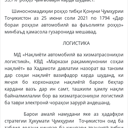
Шиносномадиҳии роҳҳо тибқи Қонуни Ҷумҳурии
Тоҷикистон аз 25 июни соли 2021 no 1794 «Дар
бораи роҳҳои автомобилӣ ва фаъолияти роҳҳо»
минбаъд ҳамасола гузаронида мешавад.
ЛОГИСТИКА
МД «Нақлиёти автомобилӣ ва хизматрасониҳои
логистикӣ», КВД «Маркази рақамикунонии соҳаи
нақлиёт» ва Хадамоти давлатии назорат ва танзим
дар соҳаи нақлиёт вазифадор карда шуданд, ки
якҷоя бо корхонаҳои нақлиётӣ барои беҳтар
кардани вазъ дар ин самт, ташкили ҳамлу нақли
байналмилалии бор ва хизматрасониҳои логистикӣ
ба таври электронӣ чораҳои зарурӣ андешанд.
Барои амалӣ намудани яке аз ҳадафҳои
стратегии Ҳукумати Ҷумҳурии Тоҷикистон оид ба
табдил додани кишвар ба кишвари транзитӣ тибқи