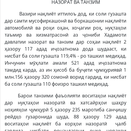
НАЗОРАТ ВА ТАНЗИМ
Вазири нақлиёт иттилоъ дод, ки соли гузашта
дар самти мусофиркашонӣ ва боркашонии нақлиёти
автомобилӣ ва роҳи оҳан, хоҷагии роҳ, нуқтаҳои
таъмир ва хизматрасонӣ аз ҷониби Хадамоти
давлатии назорат ва танзим дар соҳаи нақлиёт 2
ҳазору 117 адад иҷозатнома дода шудааст, ки
нисбат ба соли гузашта 119,4% - ро ташкил медиҳад.
Инчунин мӯҳлати амали 521 адад иҷозатнома
тамдид карда, аз ин ҳисоб ба буҷети ҷумҳуриявӣ 1
млн.156 ҳазору 320 сомонӣ ворид гардид, ки нисбат
ба соли гузашта 110 фоизро ташкил медиҳад.
Барои танзими фаъолияти воситаҳои нақлиёт
дар нуқтаҳои назоратӣ ва хатсайрҳои шаҳру
ноҳияҳои ҷумҳурӣ 5 ҳазору 235 маротиба санҷишу
рейдҳо гузаронида шуда, 88 ҳазору 129 адад
воситаҳои нақлиёт ба корҳои назоратӣ ҷалб
гардида, нисбати ронандагони онҳо чораҳои