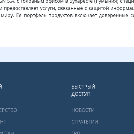
N S.A. с головным офисом в Бухаресте (Румыния) спец
 предоставляет услуги, связанные с защитой информа
у миру. Ее портфель продуктов включает доверенные 
Й
БЫСТРЫЙ
ДОСТУП
ЕРСТВО
НОВОСТИ
ЕНТ
СТРАТЕГИИ
ИСТАН
ГРП