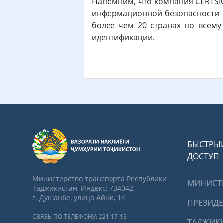
Напомним, что компания CERTSIG
информационной безопасности и
более чем 20 странах по всем
идентификации.
БЫСТРЫ
ДОСТУП
Министерство транспорта Республики
МИНИСТ
Таджикистан, Индекс: 734042,
г. Душанбе, улица Айни, 14
ПРЕЗИД
СВЯЗЬ ПО ТЕЛЕФОНУ: 221-17-13
ТАДЖИК