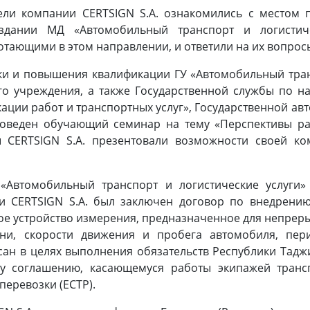
и компании CERTSIGN S.A. ознакомились с местом 
здании МД «Автомобильный транспорт и логистич
отающими в этом направлении, и ответили на их вопрос
ки и повышения квалификации ГУ «Автомобильный транс
го учреждения, а также Государственной службы по н
кации работ и транспортных услуг», Государственной а
роведен обучающий семинар на тему «Перспективы ра
 CERTSIGN S.A. презентовали возможности своей к
«Автомобильный транспорт и логистические услуги»
 CERTSIGN S.A. был заключен договор по внедрению
ое устройство измерения, предназначенное для непрер
ни, скорости движения и пробега автомобиля, пер
ан в целях выполнения обязательств Республики Таджи
у соглашению, касающемуся работы экипажей транс
еревозки (ЕСТР).