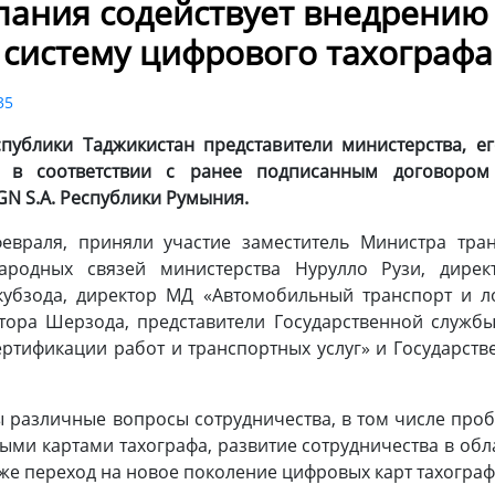
ания содействует внедрению
систему цифрового тахографа
35
публики Таджикистан представители министерства, е
й в соответствии с ранее подписанным договором
GN S.A. Республики Румыния.
февраля, приняли участие заместитель Министра тра
ародных связей министерства Нурулло Рузи, дире
кубзода, директор МД «Автомобильный транспорт и ло
тора Шерзода, представители Государственной служб
ертификации работ и транспортных услуг» и Государс
различные вопросы сотрудничества, в том числе про
ми картами тахографа, развитие сотрудничества в обл
кже переход на новое поколение цифровых карт тахографа