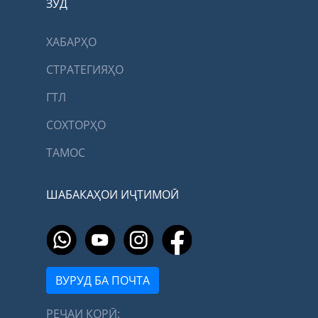
ЗУД
ХАБАРҲО
СТРАТЕГИЯҲО
ГТЛ
СОХТОРҲО
ТАМОС
ШАБАКАҲОИ ИҶТИМОӢ
ВУРУД БА ПОЧТА
РЕҶАИ КОРӢ: