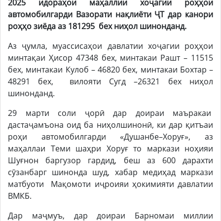
2025 идораҳои маҳаллии хоҷагии роҳҳои
автомобилгарди Вазорати нақлиёти ҶТ дар канори
роҳҳо зиёда аз
181295
бех ниҳол шинонданд.
Аз ҷумла, муассисаҳои давлатии хоҷагии роҳҳои
минтақаи Ҳисор 47348 бех, минтакаи Рашт – 11515
бех, минтакаи Кулоб – 46820 бех, минтакаи Бохтар –
48291 бех, вилояти Сугд –26321 бех ниҳол
шинонданд.
29 марти соли ҷорӣ дар доираи маъракаи
дастаҷамъона оид ба ниҳолшинонӣ, ки дар қитъаи
роҳи автомобилгарди «Душанбе–Хоруғ», аз
маҳаллаи Теми шаҳри Хоруғ то маркази ноҳияи
Шуғнон баргузор гардид, беш аз 600 дарахти
сӯзанбарг шинонда шуд, хабар медиҳад маркази
матбуоти Мақомоти иҷроияи ҳокимияти давлатии
ВМКБ.
Дар маҷмуъ, дар доираи Барномаи миллии