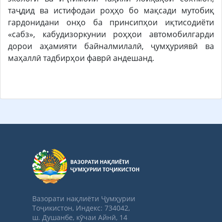
таҷдид ва истифодаи роҳҳо бо мақсади мутобиқ
гардонидани онҳо ба принсипҳои иқтисодиёти
«сабз», кабудизоркунии роҳҳои автомобилгарди
дорои аҳамияти байналмилалӣ, ҷумҳуриявӣ ва
маҳаллӣ тадбирҳои фаврӣ андешанд.
Вазорати нақлиёти Ҷумҳурии
Тоҷикистон, Индекс: 734042,
ш. Душанбе, кӯчаи Айнӣ, 14