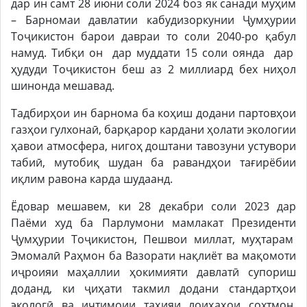
дар ин самт 28 июни соли 2024 боз як санади муҳим
– Барномаи давлатии кабудизоркунии Ҷумҳурии
Тоҷикистон барои давраи то соли 2040-ро қабул
намуд. Тибқи он дар муддати 15 соли оянда дар
ҳудуди Тоҷикистон беш аз 2 миллиард бех ниҳол
шинонда мешавад.
Тадбирҳои ин барнома ба коҳиш додани партовҳои
газҳои гулхонаӣ, барқарор кардани ҳолати экологии
ҳавои атмосфера, нигоҳ доштани тавозуни устувори
табиӣ, мутобиқ шудан ба равандҳои тағирёбии
иқлим равона карда шудаанд.
Ёдовар мешавем, ки 28 декабри соли 2023 дар
Паёми худ ба Парлумони мамлакат Президенти
Ҷумҳурии Тоҷикистон, Пешвои миллат, муҳтарам
Эмомалӣ Раҳмон ба Вазорати нақлиёт ва мақомоти
иҷроияи маҳаллии ҳокимияти давлатӣ супориш
доданд, ки ҷиҳати такмил додани стандартҳои
экологӣ ва иҷтимоии таҳияи лоиҳаҳои сохтмон,