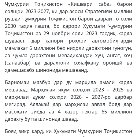
Ҷумҳурии Тоҷикистон «Кишвари сабз» барои
солщои 2023-2027, ки дар асоси Стратегияи миллии
рушди Ҷумҳурии Тоҷикистон барои давраи то соли
2030 таҳия гашта, бо қарори Ҳукумати Ҷумҳурии
Тоҷикистон аз 29 ноябри соли 2023 тасдиқ карда
шудааст, дар канори роҳҳои автомобилгарди
мамлакат 6 миллион бех ниҳоли дарахтони гуногун,
аз ҷумла дарахтони мевадиҳандаи хуч, ангат, коҷ
(санавбар) ва дарахтони сояафкану ороишӣ ва
ҳамешасабз шинонида мешаванд.
Барномаи мазбур дар ду марҳила амалӣ карда
мешавад. Марҳилаи якум солҳои 2023 – 2025 ва
марҳилаи дуюм солҳои 2026 – 2027-ро дарбар
мегирад. Аллакай дар марҳилаи аввал бояд дар
масоҳати зиёда аз 4 ҳазор гектар 65 миллион
дарахту бутта шинонда шавад.
Бояд зикр кард, ки Ҳукумати Ҷумҳурии Тоҷикистон