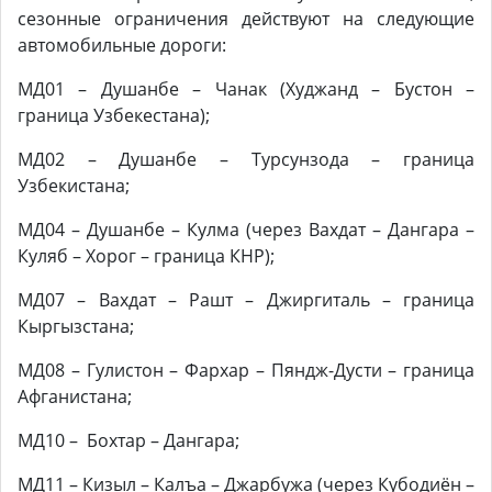
сезонные ограничения действуют на следующие
автомобильные дороги:
МД01 – Душанбе – Чанак (Худжанд – Бустон –
граница Узбекестана);
МД02 – Душанбе – Турсунзода – граница
Узбекистана;
МД04 – Душанбе – Кулма (через Вахдат – Дангара –
Куляб – Хорог – граница КНР);
МД07 – Вахдат – Рашт – Джиргиталь – граница
Кыргызстана;
МД08 – Гулистон – Фархар – Пяндж-Дусти – граница
Афганистана;
МД10 – Бохтар – Дангара;
МД11 – Кизыл – Калъа – Джарбужа (через Кубодиён –