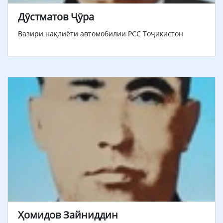
Дӯстматов Ҷӯра
Вазири нақлиёти автомобилии РСС Тоҷикистон
Ҳомидов Зайниддин