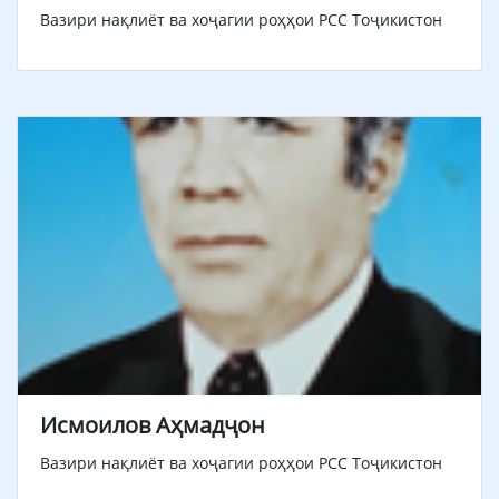
Вазири нақлиёт ва хоҷагии роҳҳои РСС Тоҷикистон
Исмоилов Аҳмадҷон
Вазири нақлиёт ва хоҷагии роҳҳои РСС Тоҷикистон