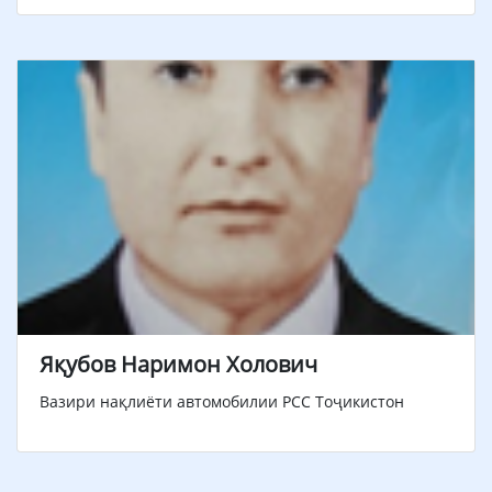
Яқубов Наримон Холович
Вазири нақлиёти автомобилии РСС Тоҷикистон