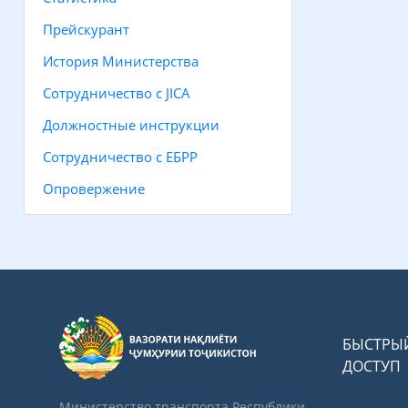
Прейскурант
История Министерства
Сотрудничество с JICA
Должностные инструкции
Сотрудничество с ЕБРР
Опровержение
БЫСТРЫ
ДОСТУП
Министерство транспорта Республики