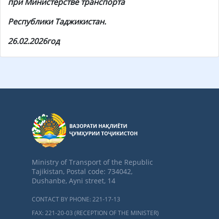
при Министерстве транспорта
Республики Таджикистан
.
26.02.2026год
Ministry of Transport of the Republic
Tajikistan, Postal code: 734042,
Dushanbe, Ayni street, 14
CONTACT BY PHONE: 221-17-13
FAX: 221-20-03 (RECEPTION OF THE MINISTER)