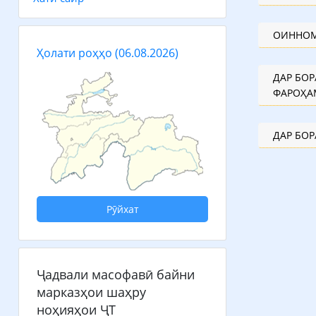
ОИННОМ
Ҳолати роҳҳо
(06.08.2026)
ДАР БО
ФАРОҲА
ДАР БО
Рӯйхат
Ҷадвали масофавӣ байни
марказҳои шаҳру
ноҳияҳои ҶТ