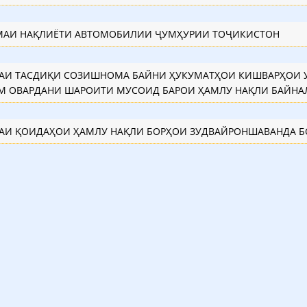
АИ НАҚЛИЁТИ АВТОМОБИЛИИ ҶУМҲУРИИ ТОҶИКИСТОН
РАИ ТАСДИҚИ СОЗИШНОМА БАЙНИ ҲУКУМАТҲОИ КИШВАРҲОИ 
М ОВАРДАНИ ШАРОИТИ МУСОИД БАРОИ ҲАМЛУ НАҚЛИ БАЙН
РАИ ҚОИДАҲОИ ҲАМЛУ НАҚЛИ БОРҲОИ ЗУДВАЙРОНШАВАНДА Б