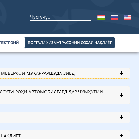
ЛЕКТРОНӢ
ПОРТАЛИ ХИЗМАТРАСОНИИ СОҲАИ НАҚЛИЁТ
З МЕЪЁРҲОИ МУҚАРРАРШУДА ЗИЁД
АССУТИ РОҲИ АВТОМОБИЛГАРД ДАР ҶУМҲУРИИ
 НАҚЛИЁТ