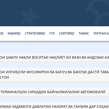
ОҲ
ХАБАРҲО
СТРАТЕГИЯҲО
ГТЛ
СОХТОРҲО
ТАМОС
ПОЧТАИ Э
ОИ ҲАМЛУ НАҚЛИ ВОСИТАИ НАҚЛИЁТ БО ВАЗН ВА АНДОЗАИ А
ОИ ИНТИҚОЛИ МУСОФИРОН ВА БАҒОҶ ВА БАҒОҶИ ДАСТӢ ТАВ
СТОН
 ТЕРМИНАЛҲОИ САРҲАДИИ БАЙНАЛМИЛАЛИИ АВТОМОБИЛӢ
ОМАИ ХАДАМОТИ ДАВЛАТИИ НАЗОРАТ ВА ТАНЗИМ ДАР СОҲАИ