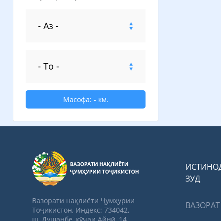
Масофа:
-
км.
ИСТИНО
ЗУД
Вазорати нақлиёти Ҷумҳурии
ВАЗОРАТ
Тоҷикистон, Индекс: 734042,
ш. Душанбе, кӯчаи Айнӣ, 14