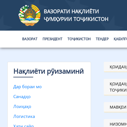
ВАЗОРАТИ НАҚЛИЁТИ
ҶУМҲУРИИ ТОҶИКИСТОН
ВАЗОРАТ
ПРЕЗИДЕНТ
ТОҶИКИСТОН
ТЕНДЕР
ҚАБУЛГ
ҚОИДАҲ
Нақлиёти рӯизаминӣ
ҚОИДАҲ
Дар бораи мо
ТОҶИКИ
Санадҳо
Лоиҳаҳо
МАВҚЕИ
Логистика
НИЗОМН
Хати сайр