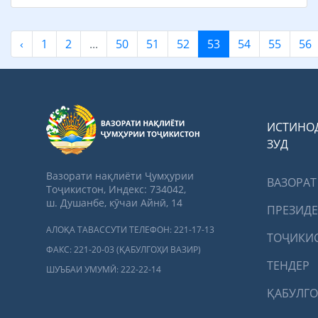
‹
1
2
...
50
51
52
53
54
55
56
ИСТИНО
ЗУД
Вазорати нақлиёти Ҷумҳурии
ВАЗОРАТ
Тоҷикистон, Индекс: 734042,
ш. Душанбе, кӯчаи Айнӣ, 14
ПРЕЗИД
АЛОҚА ТАВАССУТИ ТЕЛЕФОН: 221-17-13
ТОҶИКИ
ФАКС: 221-20-03 (ҚАБУЛГОҲИ ВАЗИР)
ТЕНДЕР
ШУЪБАИ УМУМӢ: 222-22-14
ҚАБУЛГО