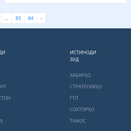
...
83
84
›
ДИ
ИСТИНОДИ
ЗУД
ХАБАРҲО
ЕНТ
СТРАТЕГИЯҲО
СТОН
ГТЛ
СОХТОРҲО
Ҳ
ТАМОС