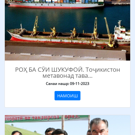
РОҲ БА СӮИ ШУКУФОӢ. Тоҷикистон
метавонад тава...
Санаи нашр: 09-11-2023
НАМОИШ