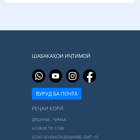
ШАБАКАҲОИ ИҶТИМОӢ
ВУРУД БА ПОЧТА
РЕҶАИ КОРӢ:
ДУШАНБЕ - ҶУМЪА
АЗ 08:00 ТО 17:00
(СОАТ БО ВАҚТИ ДУШАНБЕ, GMT +5)