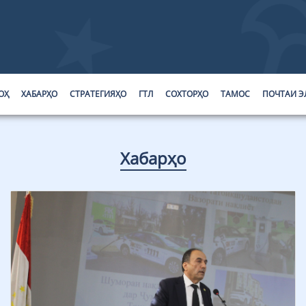
ОҲ
ХАБАРҲО
СТРАТЕГИЯҲО
ГТЛ
СОХТОРҲО
ТАМОС
ПОЧТАИ Э
Хабарҳо